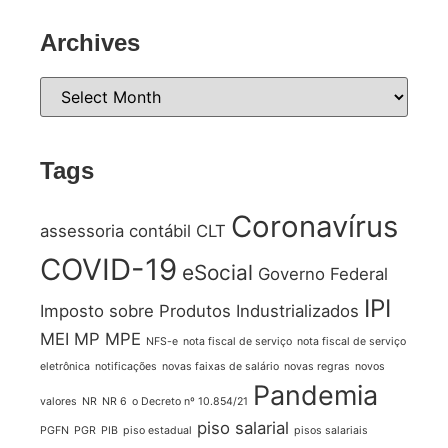
Archives
Tags
Coronavírus
assessoria contábil
CLT
COVID-19
eSocial
Governo Federal
IPI
Imposto sobre Produtos Industrializados
MEI
MP
MPE
NFS-e
nota fiscal de serviço
nota fiscal de serviço
eletrônica
notificações
novas faixas de salário
novas regras
novos
Pandemia
valores
NR
NR 6
o Decreto nº 10.854/21
piso salarial
PGFN
PGR
PIB
piso estadual
pisos salariais