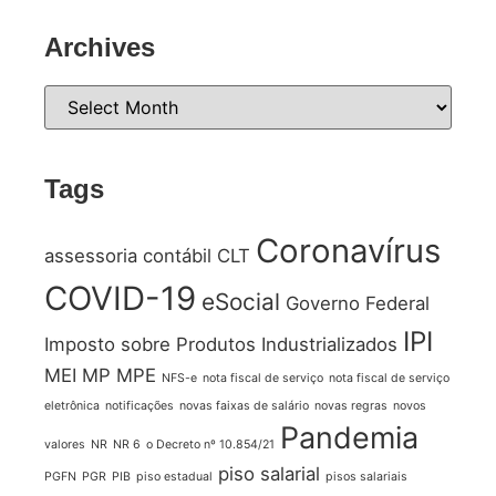
Archives
Tags
Coronavírus
assessoria contábil
CLT
COVID-19
eSocial
Governo Federal
IPI
Imposto sobre Produtos Industrializados
MEI
MP
MPE
NFS-e
nota fiscal de serviço
nota fiscal de serviço
eletrônica
notificações
novas faixas de salário
novas regras
novos
Pandemia
valores
NR
NR 6
o Decreto nº 10.854/21
piso salarial
PGFN
PGR
PIB
piso estadual
pisos salariais