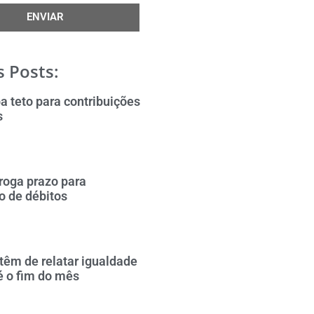
ENVIAR
 Posts:
a teto para contribuições
s
roga prazo para
o de débitos
êm de relatar igualdade
té o fim do mês