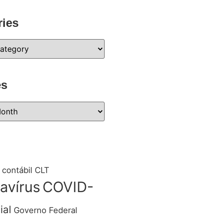
ries
es
 contábil
CLT
avírus
COVID-
ial
Governo Federal