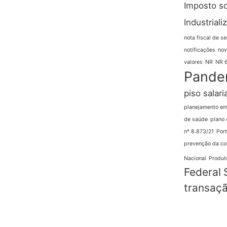
Imposto s
Industriali
nota fiscal de se
notificações
nov
valores
NR
NR 
Pande
piso salaria
planejamento em
de saúde
plano 
nº 8.873/21
Port
prevenção da co
Nacional
Produto
Federal
transaçã