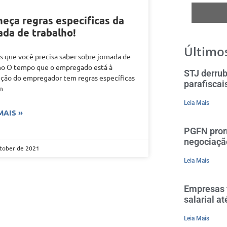
eça regras específicas da
ada de trabalho!
Últimos
as que você precisa saber sobre jornada de
ho O tempo que o empregado está à
STJ derrub
ição do empregador tem regras específicas
parafiscai
m
Leia Mais
MAIS »
PGFN pror
negociaçã
tober de 2021
Leia Mais
Empresas t
salarial a
Leia Mais