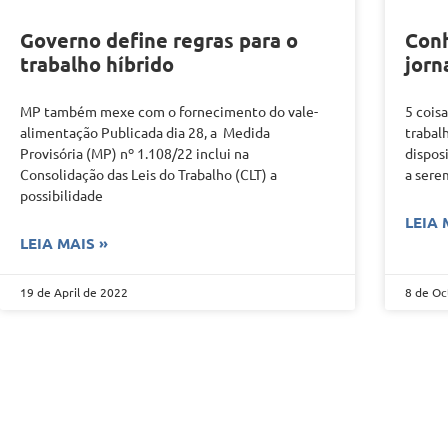
Governo define regras para o
Conh
trabalho híbrido
jorn
MP também mexe com o fornecimento do vale-
5 cois
alimentação Publicada dia 28, a Medida
trabal
Provisória (MP) nº 1.108/22 inclui na
dispos
Consolidação das Leis do Trabalho (CLT) a
a sere
possibilidade
LEIA 
LEIA MAIS »
19 de April de 2022
8 de Oc