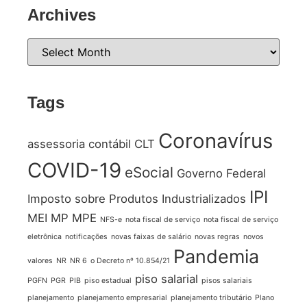
Archives
Tags
Coronavírus
assessoria contábil
CLT
COVID-19
eSocial
Governo Federal
IPI
Imposto sobre Produtos Industrializados
MEI
MP
MPE
NFS-e
nota fiscal de serviço
nota fiscal de serviço
eletrônica
notificações
novas faixas de salário
novas regras
novos
Pandemia
valores
NR
NR 6
o Decreto nº 10.854/21
piso salarial
PGFN
PGR
PIB
piso estadual
pisos salariais
planejamento
planejamento empresarial
planejamento tributário
Plano