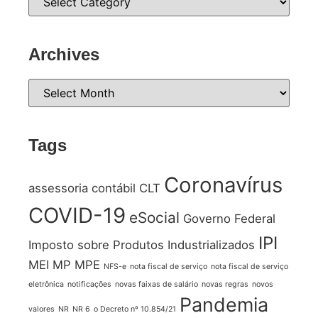
Archives
Tags
Coronavírus
assessoria contábil
CLT
COVID-19
eSocial
Governo Federal
IPI
Imposto sobre Produtos Industrializados
MEI
MP
MPE
NFS-e
nota fiscal de serviço
nota fiscal de serviço
eletrônica
notificações
novas faixas de salário
novas regras
novos
Pandemia
valores
NR
NR 6
o Decreto nº 10.854/21