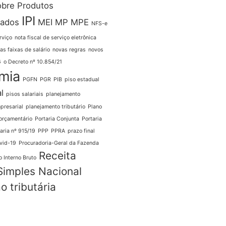
obre Produtos
IPI
zados
MEI
MP
MPE
NFS-e
rviço
nota fiscal de serviço eletrônica
as faixas de salário
novas regras
novos
6
o Decreto nº 10.854/21
mia
PGFN
PGR
PIB
piso estadual
l
pisos salariais
planejamento
presarial
planejamento tributário
Plano
orçamentário
Portaria Conjunta
Portaria
aria nº 915/19
PPP
PPRA
prazo final
vid-19
Procuradoria-Geral da Fazenda
Receita
 Interno Bruto
Simples Nacional
o tributária