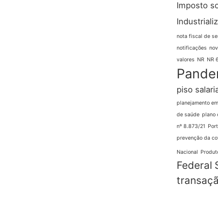
Imposto s
Industriali
nota fiscal de se
notificações
nov
valores
NR
NR 
Pande
piso salaria
planejamento em
de saúde
plano 
nº 8.873/21
Port
prevenção da co
Nacional
Produto
Federal
transaçã