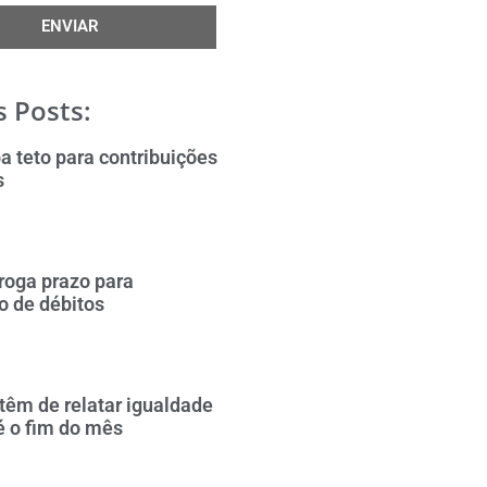
ENVIAR
 Posts:
a teto para contribuições
s
roga prazo para
o de débitos
êm de relatar igualdade
té o fim do mês