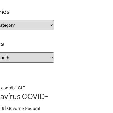
ries
es
 contábil
CLT
avírus
COVID-
ial
Governo Federal