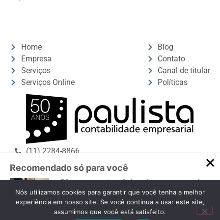
Home
Blog
Empresa
Contato
Serviços
Canal de titular
Serviços Online
Políticas
(11) 2284-8866
paulistacontabilidade@cpaulista.com.br
Recomendado só para você
Cipa agora também deve prevenir
assédio
Nós utilizamos cookies para garantir que você tenha a melhor
experiência em nosso site. Se você continua a usar este site,
Notícias / Por Aliane Villa Programa
assumimos que você está satisfeito.
Emprega + Mulheres determinou