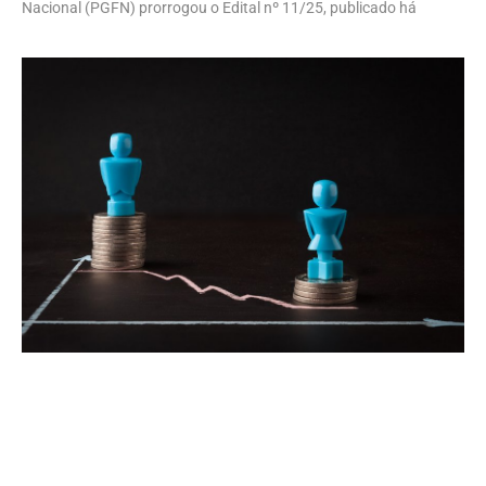
Nacional (PGFN) prorrogou o Edital nº 11/25, publicado há