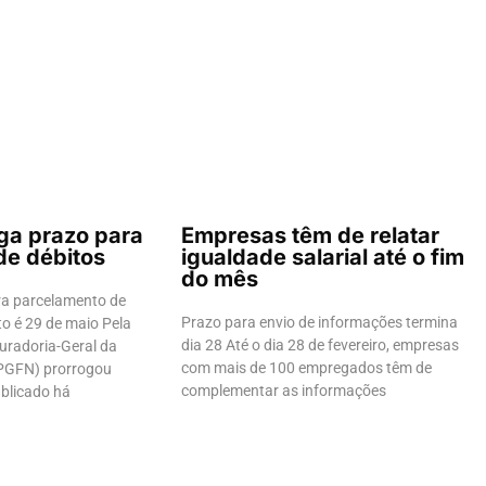
ga prazo para
Empresas têm de relatar
de débitos
igualdade salarial até o fim
do mês
ra parcelamento de
Prazo para envio de informações termina
o é 29 de maio Pela
dia 28 Até o dia 28 de fevereiro, empresas
uradoria-Geral da
com mais de 100 empregados têm de
PGFN) prorrogou
complementar as informações
ublicado há