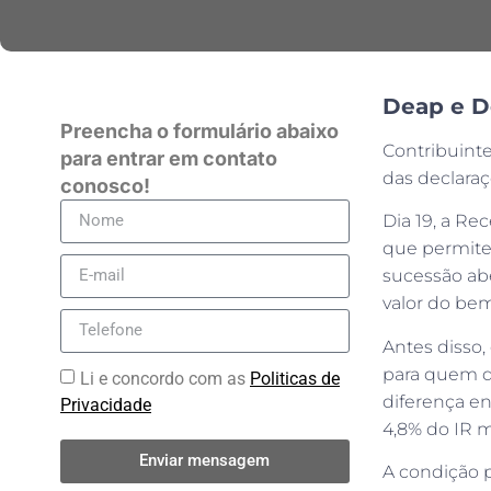
Deap e De
Preencha o formulário abaixo
Contribuint
para entrar em contato
das declaraç
conosco!
Dia 19, a Rec
que permite 
sucessão abe
valor do be
Antes disso, 
para quem qu
Li e concordo com as
Politicas de
diferença en
Privacidade
4,8% do IR m
Enviar mensagem
A condição p