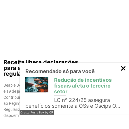
Receita libera declarações
para atualização e
Recomendado só para você
regularização de bens
Redução de incentivos
fiscais afeta o terceiro
Deap e Derp foram disponibilizadas dias 2
setor
e 19 de janeiro, respectivamente
Contribuintes que pretendem aderir
LC nº 224/25 assegura
ao Regime Especial de Atualização e
benefícios somente a OSs e Oscips O…
Regularização Patrimonial (Rearp) já
Cresta Posts Box by CP
dispõem