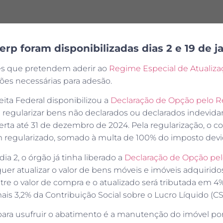
rp foram disponibilizadas dias 2 e 19 de 
es que pretendem aderir ao
Regime Especial de Atualizaç
ões necessárias para adesão.
eita Federal disponibilizou a
Declaração de Opção pelo Re
regularizar bens não declarados ou declarados indevida
rta até 31 de dezembro de 2024. Pela regularização, o c
m regularizado, somado à multa de 100% do imposto devi
dia 2, o órgão já tinha liberado a
Declaração de Opção pel
er atualizar o valor de bens móveis e imóveis adquirid
tre o valor de compra e o atualizado será tributada em 4
ais 3,2% da Contribuição Social sobre o Lucro Líquido (CSL
ara usufruir o abatimento é a manutenção do imóvel por