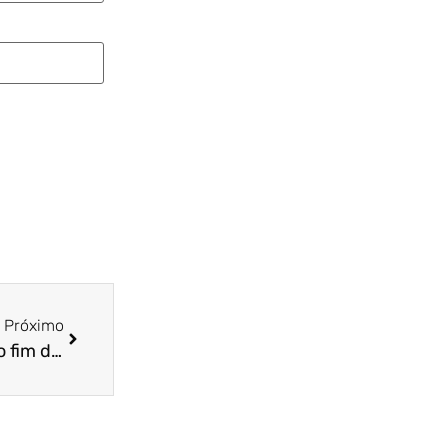
Próximo
Empresas têm de relatar igualdade salarial até o fim do mês