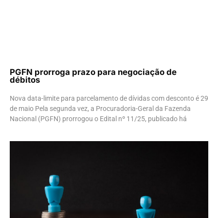
PGFN prorroga prazo para negociação de
débitos
Nova data-limite para parcelamento de dívidas com desconto é 29
de maio Pela segunda vez, a Procuradoria-Geral da Fazenda
Nacional (PGFN) prorrogou o Edital nº 11/25, publicado há