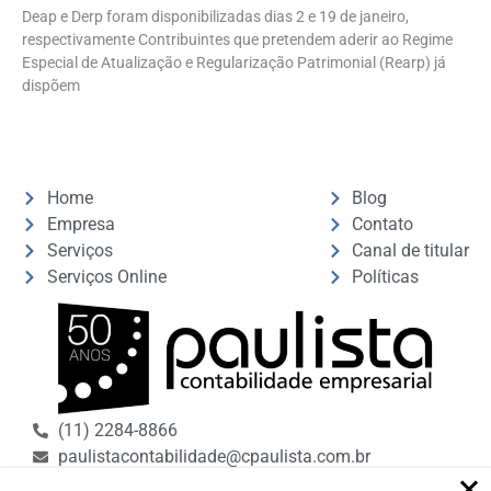
Deap e Derp foram disponibilizadas dias 2 e 19 de janeiro,
respectivamente Contribuintes que pretendem aderir ao Regime
Especial de Atualização e Regularização Patrimonial (Rearp) já
dispõem
Home
Blog
Empresa
Contato
Serviços
Canal de titular
Serviços Online
Políticas
(11) 2284-8866
paulistacontabilidade@cpaulista.com.br