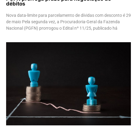
débitos
Nova data-limite para parcelamento de dívidas com desconto é 29
de maio Pela segunda vez, a Procuradoria-Geral da Fazenda
Nacional (PGFN) prorrogou o Edital nº 11/25, publicado há