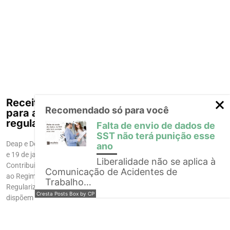
Receita libera declarações
Recomendado só para você
para atualização e
regularização de bens
Falta de envio de dados de
SST não terá punição esse
Deap e Derp foram disponibilizadas dias 2
ano
e 19 de janeiro, respectivamente
Liberalidade não se aplica à
Contribuintes que pretendem aderir
Comunicação de Acidentes de
ao Regime Especial de Atualização e
Trabalho…
Regularização Patrimonial (Rearp) já
Cresta Posts Box by CP
dispõem