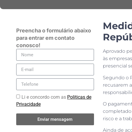
Medid
Preencha o formulário abaixo
Repúb
para entrar em contato
conosco!
Aprovado pel
às empresas
presencial 
Segundo o PL
recusarem a 
responsabili
Li e concordo com as
Politicas de
O pagamento
Privacidade
completado a
risco e a tr
Enviar mensagem
Ainda de ac