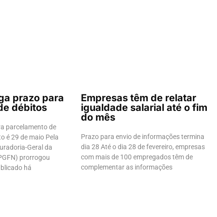
ga prazo para
Empresas têm de relatar
de débitos
igualdade salarial até o fim
do mês
ra parcelamento de
Prazo para envio de informações termina
o é 29 de maio Pela
dia 28 Até o dia 28 de fevereiro, empresas
uradoria-Geral da
com mais de 100 empregados têm de
PGFN) prorrogou
complementar as informações
ublicado há