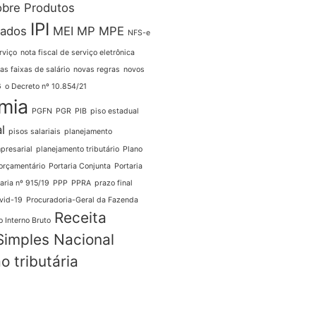
obre Produtos
IPI
zados
MEI
MP
MPE
NFS-e
rviço
nota fiscal de serviço eletrônica
as faixas de salário
novas regras
novos
6
o Decreto nº 10.854/21
mia
PGFN
PGR
PIB
piso estadual
l
pisos salariais
planejamento
presarial
planejamento tributário
Plano
orçamentário
Portaria Conjunta
Portaria
aria nº 915/19
PPP
PPRA
prazo final
vid-19
Procuradoria-Geral da Fazenda
Receita
 Interno Bruto
Simples Nacional
o tributária