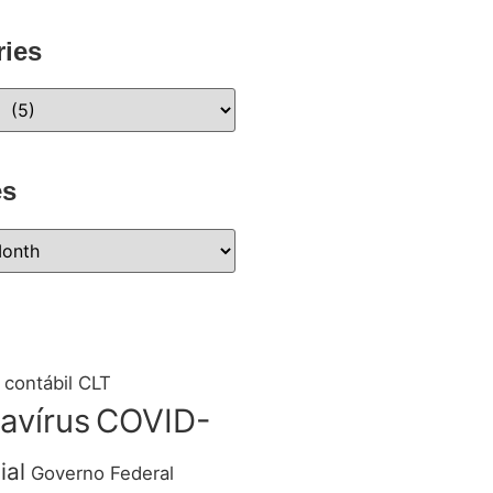
ries
es
 contábil
CLT
avírus
COVID-
ial
Governo Federal