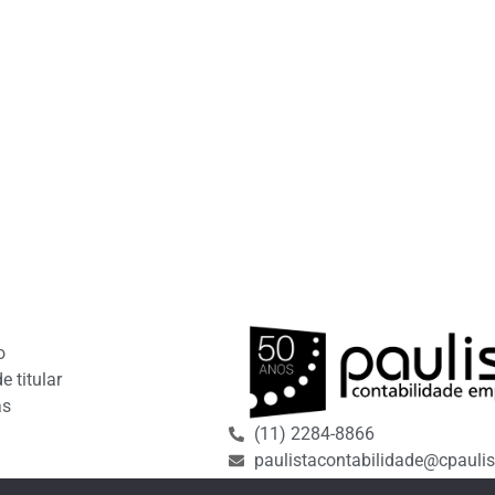
o
e titular
as
(11) 2284-8866
paulistacontabilidade@cpaulis