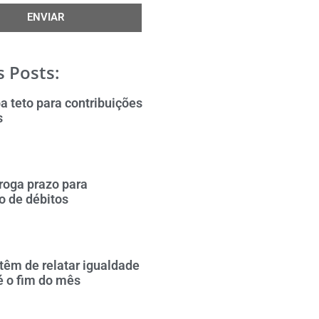
ENVIAR
 Posts:
a teto para contribuições
s
roga prazo para
o de débitos
êm de relatar igualdade
té o fim do mês