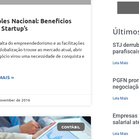
les Nacional: Benefícios
 Startup’s
Últimos
alta do empreendedorismo e as facilitações
STJ derrub
globalização trouxe ao mercado atual, abrir
parafiscai
ócio virou uma necessidade de conquista e
Leia Mais
MAIS »
PGFN pror
negociaçã
Leia Mais
November de 2016
Empresas t
salarial a
CONTÁBIL
Leia Mais