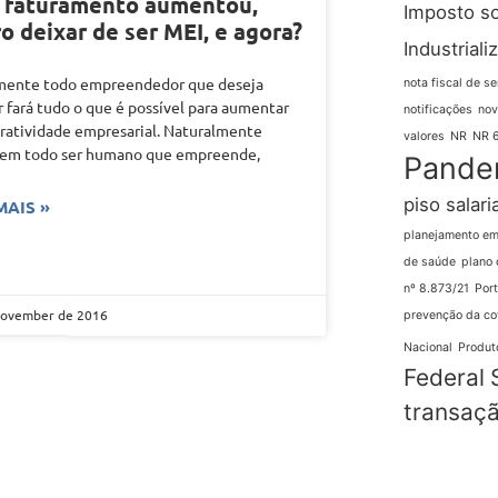
 faturamento aumentou,
Imposto s
o deixar de ser MEI, e agora?
Industriali
mente todo empreendedor que deseja
nota fiscal de se
r fará tudo o que é possível para aumentar
notificações
nov
cratividade empresarial. Naturalmente
valores
NR
NR 
 em todo ser humano que empreende,
Pande
piso salaria
MAIS »
planejamento em
de saúde
plano 
nº 8.873/21
Port
November de 2016
prevenção da co
Nacional
Produto
Federal
transaçã