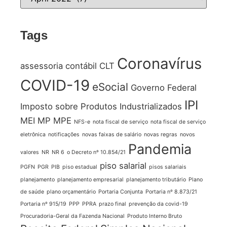
Tags
Coronavírus
assessoria contábil
CLT
COVID-19
eSocial
Governo Federal
IPI
Imposto sobre Produtos Industrializados
MEI
MP
MPE
NFS-e
nota fiscal de serviço
nota fiscal de serviço
eletrônica
notificações
novas faixas de salário
novas regras
novos
Pandemia
valores
NR
NR 6
o Decreto nº 10.854/21
piso salarial
PGFN
PGR
PIB
piso estadual
pisos salariais
planejamento
planejamento empresarial
planejamento tributário
Plano
de saúde
plano orçamentário
Portaria Conjunta
Portaria nº 8.873/21
Portaria nº 915/19
PPP
PPRA
prazo final
prevenção da covid-19
Procuradoria-Geral da Fazenda Nacional
Produto Interno Bruto